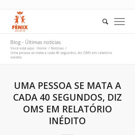
Blog - Últimas notícias
Você está aqui:
Home
/
Notícias
/
Uma pessoa se mata a cada 40 segundos, diz OMS em relatório
inédito
UMA PESSOA SE MATA A
CADA 40 SEGUNDOS, DIZ
OMS EM RELATÓRIO
INÉDITO