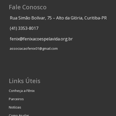
Fale Conosco
Rua Simão Bolívar, 75 – Alto da Glória, Curitiba-PR
(41) 3353-8017
fenix@fenixacoespelavida.org.br
associacaofenix01@gmail.com
Links Úteis
Conheça a Fênix
Parceiros
Notícias
Como Ajudar