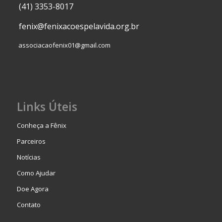
(41) 3353-8017
fenix@fenixacoespelavida.org.br
associacaofenix01@gmail.com
Links Úteis
Conheça a Fênix
Parceiros
Notícias
Como Ajudar
Doe Agora
Contato