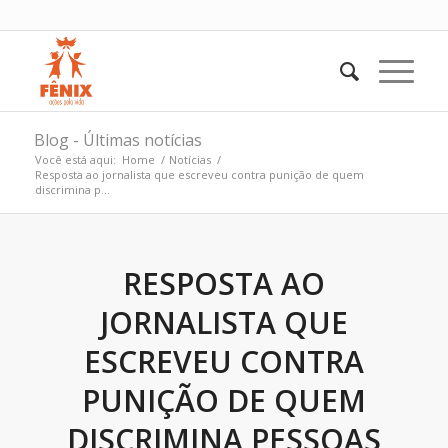
Blog - Últimas notícias
Você está aqui:
Home
/
Notícias
/
Resposta ao jornalista que escreveu contra punição de quem
discrimina p...
RESPOSTA AO
JORNALISTA QUE
ESCREVEU CONTRA
PUNIÇÃO DE QUEM
DISCRIMINA PESSOAS