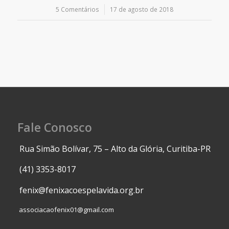
5 Comentários
/
17 de agosto de 2018
Fale Conosco
Rua Simão Bolívar, 75 – Alto da Glória, Curitiba-PR
(41) 3353-8017
fenix@fenixacoespelavida.org.br
associacaofenix01@gmail.com