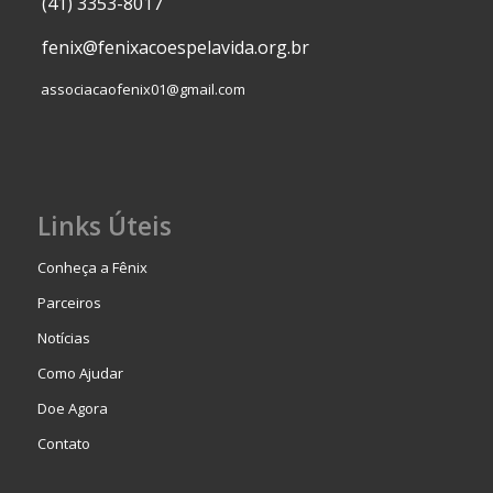
(41) 3353-8017
fenix@fenixacoespelavida.org.br
associacaofenix01@gmail.com
Links Úteis
Conheça a Fênix
Parceiros
Notícias
Como Ajudar
Doe Agora
Contato