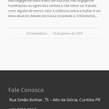
Não negligencie maus tratos em sua vida, não negligencie
humilhações ou agressões verbais e não tolere ser tratada
como alguém de menos valor A violência contra a mulher é um
tema atual em debate em nossa sociedade e, infelizmente,…
0 Comentários
/
18 de janeiro de 2019
Fale Conosco
Rua Simão Bolívar, 75 – Alto da Glória, Curitiba-PR