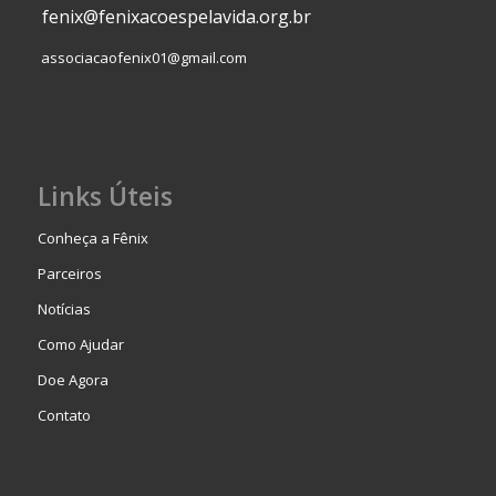
fenix@fenixacoespelavida.org.br
associacaofenix01@gmail.com
Links Úteis
Conheça a Fênix
Parceiros
Notícias
Como Ajudar
Doe Agora
Contato