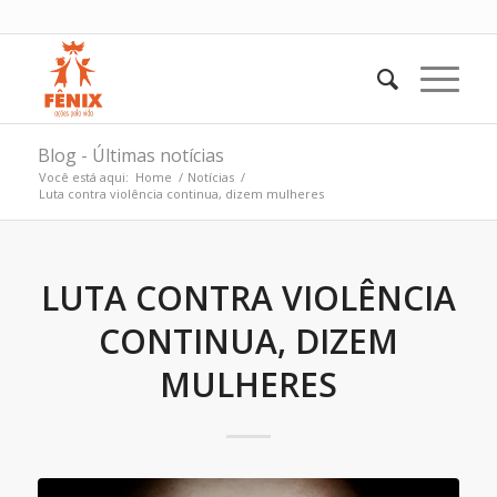
Blog - Últimas notícias
Você está aqui:
Home
/
Notícias
/
Luta contra violência continua, dizem mulheres
LUTA CONTRA VIOLÊNCIA
CONTINUA, DIZEM
MULHERES