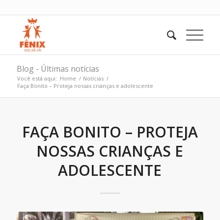
Blog - Últimas notícias
Você está aqui:
Home
/
Notícias
/
Faça Bonito – Proteja nossas crianças e adolescente
FAÇA BONITO – PROTEJA
NOSSAS CRIANÇAS E
ADOLESCENTE