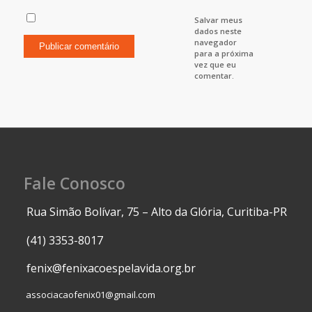
Salvar meus
dados neste
navegador
para a próxima
vez que eu
comentar.
Fale Conosco
Rua Simão Bolívar, 75 – Alto da Glória, Curitiba-PR
(41) 3353-8017
fenix@fenixacoespelavida.org.br
associacaofenix01@gmail.com