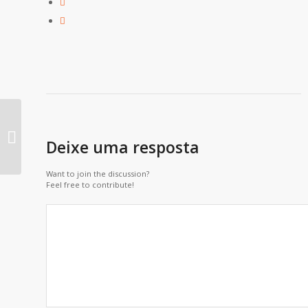
13ª Conferência Municipal de Saúde
Deixe uma resposta
de Curitiba.
Want to join the discussion?
Feel free to contribute!