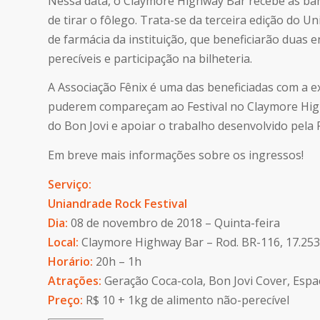
Nessa data, o Claymore Highway Bar recebe as ban
de tirar o fôlego. Trata-se da terceira edição do 
de farmácia da instituição, que beneficiarão duas 
perecíveis e participação na bilheteria.
A Associação Fênix é uma das beneficiadas com a 
puderem compareçam ao Festival no Claymore Highw
do Bon Jovi e apoiar o trabalho desenvolvido pela F
Em breve mais informações sobre os ingressos!
Serviço:
Uniandrade Rock Festival
Dia:
08 de novembro de 2018 – Quinta-feira
Local:
Claymore Highway Bar – Rod. BR-116, 17.25
Horário:
20h – 1h
Atrações:
Geração Coca-cola, Bon Jovi Cover, Espa
Preço:
R$ 10 + 1kg de alimento não-perecível