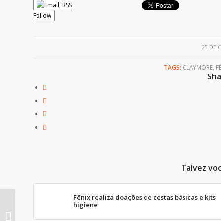
Follow
25 DE 
TAGS:
CLAYMORE
,
F
Sha
Talvez voc
Fênix realiza doações de cestas básicas e kits
higiene
Evento: Abuso sexual
– Que realidade é