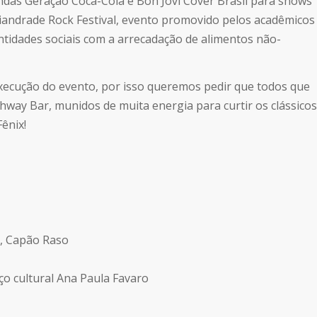
das Geração Coca-Cola e Bon Jovi Cover Brasil para shows
Uniandrade Rock Festival, evento promovido pelos acadêmicos
entidades sociais com a arrecadação de alimentos não-
execução do evento, por isso queremos pedir que todos que
ay Bar, munidos de muita energia para curtir os clássicos
ênix!
3, Capão Raso
ço cultural Ana Paula Favaro