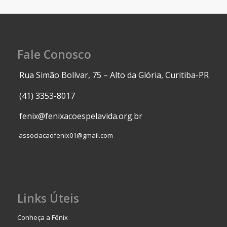
Fale Conosco
Rua Simão Bolívar, 75 – Alto da Glória, Curitiba-PR
(41) 3353-8017
fenix@fenixacoespelavida.org.br
associacaofenix01@gmail.com
Links Úteis
Conheça a Fênix