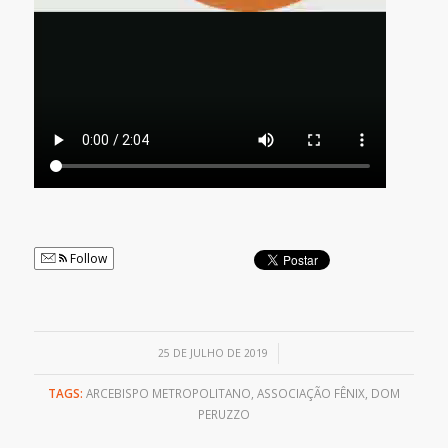
Follow
/
25 DE JULHO DE 2019
TAGS:
ARCEBISPO METROPOLITANO
,
ASSOCIAÇÃO FÊNIX
,
DOM
PERUZZO