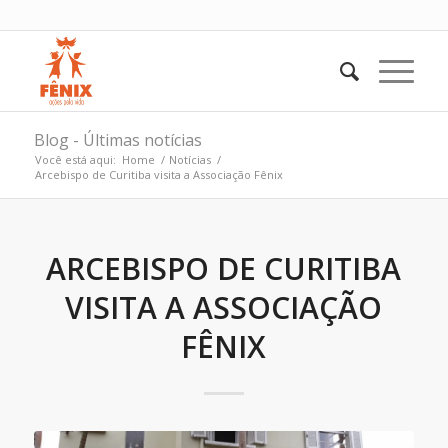
Blog - Últimas notícias
Você está aqui:
Home
/
Notícias
/
Arcebispo de Curitiba visita a Associação Fênix
ARCEBISPO DE CURITIBA
VISITA A ASSOCIAÇÃO
FÊNIX